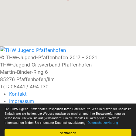
© THW-Jugend-Pfaffenhofen 2017 - 2021
THW-Jugend Ortsverband Pfaffenhofen
Martin-Binder-Ring 6
85276 Pfaffenhofen/Ilm
Tel.: 08441 / 494 130
Kontakt
Impressum
Haftungsausschluss
Die THW-Jugend Pfaffenhofen respektiert Ihren Datenschutz. Warum nutzen wir Cookies?
Einfach weil sie helfen, die Website nutzbar zu machen und Ihre Browsererfahrung zu
Datenschutzerklärung
verbessern. Klicken Sie auf „Verstanden", um die Cookies zu akzeptieren. Weitere
Intern
Informationen finden Sie in unserer Datenschutzerklärung.
Datenschutzerklärung
Verstanden